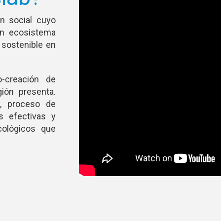
ón social cuyo
un ecosistema
l sostenible en
-creación de
ión presenta.
, proceso de
s efectivas y
cológicos que